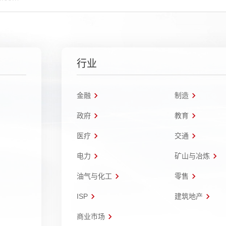
行业
金融
制造
政府
教育
医疗
交通
电力
矿山与冶炼
油气与化工
零售
ISP
建筑地产
商业市场