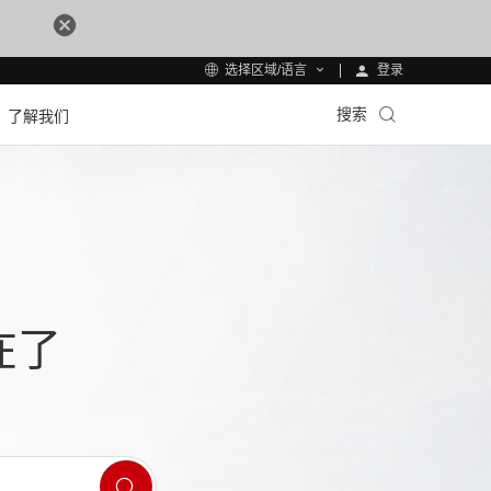
登录
选择区域/语言
搜索
了解我们
在了