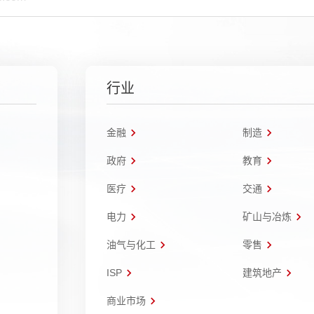
行业
金融
制造
政府
教育
医疗
交通
电力
矿山与冶炼
油气与化工
零售
ISP
建筑地产
商业市场