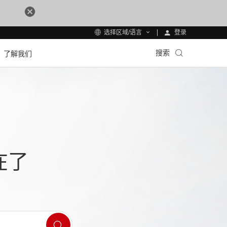
登录
选择区域/语言
搜索
了解我们
在了