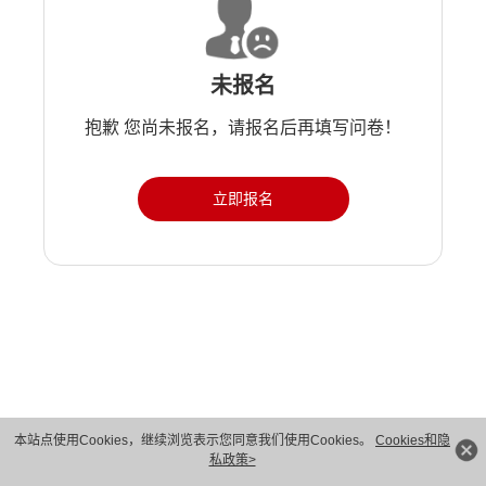
未报名
抱歉 您尚未报名，请报名后再填写问卷！
立即报名
本站点使用Cookies，继续浏览表示您同意我们使用Cookies。
Cookies和隐
版权所有 © 华为技术有限公司 1998-2026。 保留一切权利。粤A2-20044005号
私政策>
隐私保护
法律声明