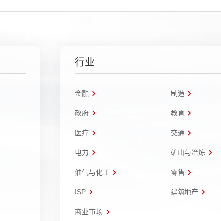
行业
金融
制造
政府
教育
医疗
交通
电力
矿山与冶炼
油气与化工
零售
ISP
建筑地产
商业市场