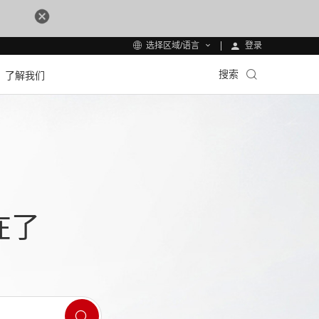
登录
选择区域/语言
搜索
了解我们
在了