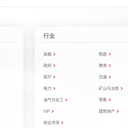
行业
金融
制造
政府
教育
医疗
交通
电力
矿山与冶炼
油气与化工
零售
ISP
建筑地产
商业市场