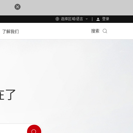
登录
选择区域/语言
搜索
了解我们
在了