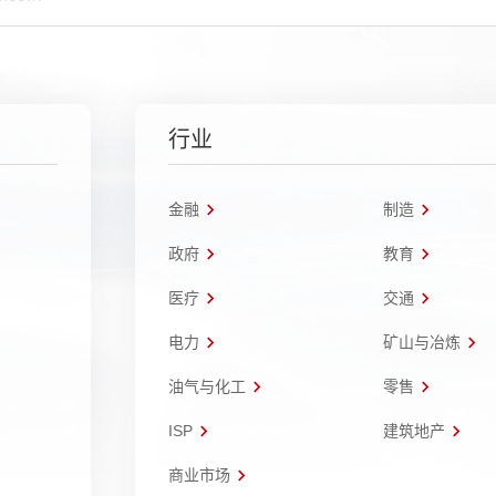
行业
金融
制造
政府
教育
医疗
交通
电力
矿山与冶炼
油气与化工
零售
ISP
建筑地产
商业市场