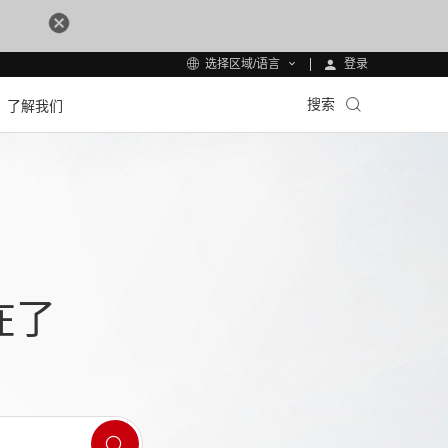
登录
选择区域/语言
搜索
了解我们
在了