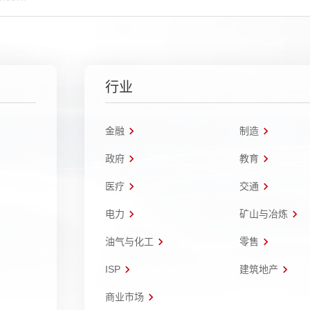
行业
金融
制造
政府
教育
医疗
交通
电力
矿山与冶炼
油气与化工
零售
ISP
建筑地产
商业市场