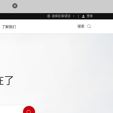
登录
选择区域/语言
搜索
了解我们
在了