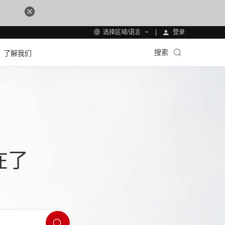
登录
选择区域/语言
搜索
了解我们
在了