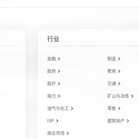
行业
金融
制造
政府
教育
医疗
交通
电力
矿山与冶炼
油气与化工
零售
ISP
建筑地产
商业市场