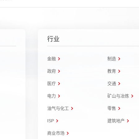
行业
金融
制造
政府
教育
医疗
交通
电力
矿山与冶炼
油气与化工
零售
ISP
建筑地产
商业市场