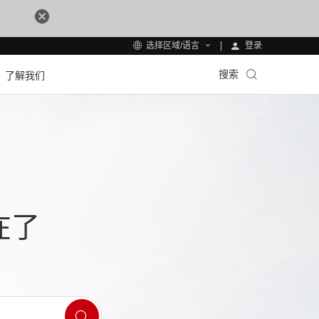
登录
选择区域/语言
搜索
了解我们
在了