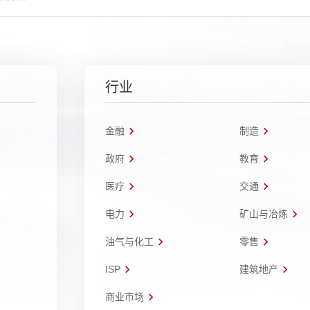
行业
金融
制造
政府
教育
医疗
交通
电力
矿山与冶炼
油气与化工
零售
ISP
建筑地产
商业市场