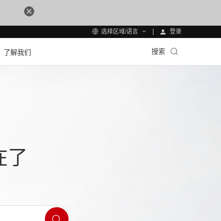
登录
选择区域/语言
搜索
了解我们
在了