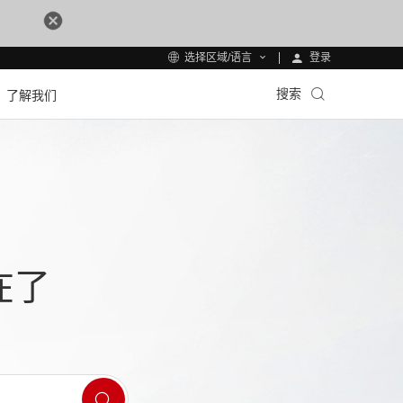
登录
选择区域/语言
搜索
了解我们
在了