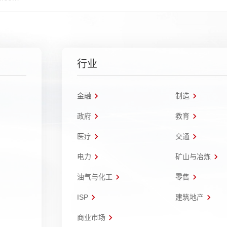
行业
金融
制造
政府
教育
医疗
交通
电力
矿山与冶炼
油气与化工
零售
ISP
建筑地产
商业市场