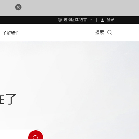
登录
选择区域/语言
搜索
了解我们
在了