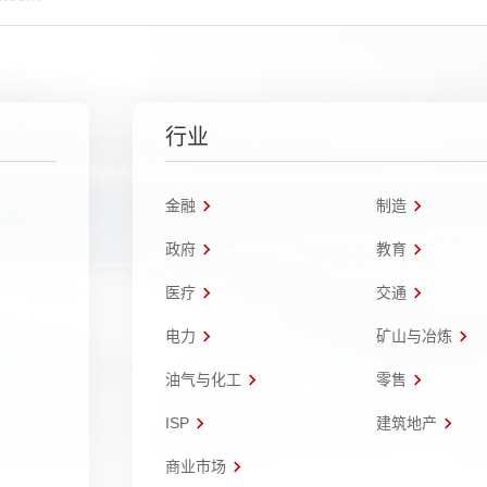
行业
金融
制造
政府
教育
医疗
交通
电力
矿山与冶炼
油气与化工
零售
ISP
建筑地产
商业市场