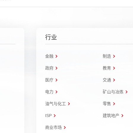
行业
金融
制造
政府
教育
医疗
交通
电力
矿山与冶炼
油气与化工
零售
ISP
建筑地产
商业市场