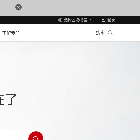
登录
选择区域/语言
搜索
了解我们
在了