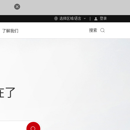
登录
选择区域/语言
搜索
了解我们
在了