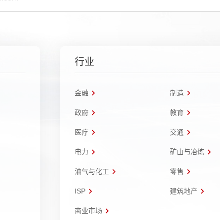
行业
金融
制造
政府
教育
医疗
交通
电力
矿山与冶炼
油气与化工
零售
ISP
建筑地产
商业市场