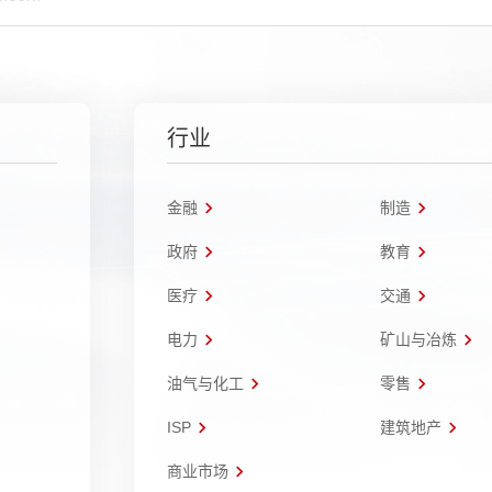
行业
金融
制造
政府
教育
医疗
交通
电力
矿山与冶炼
油气与化工
零售
ISP
建筑地产
商业市场