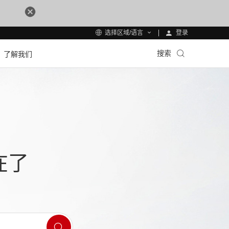
登录
选择区域/语言
搜索
了解我们
在了