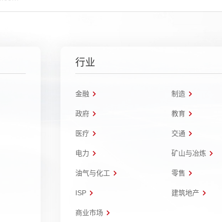
行业
金融
制造
政府
教育
医疗
交通
电力
矿山与冶炼
油气与化工
零售
ISP
建筑地产
商业市场