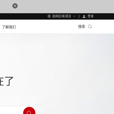
登录
选择区域/语言
搜索
了解我们
在了