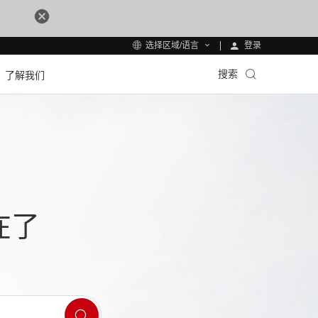
登录
选择区域/语言
搜索
了解我们
在了