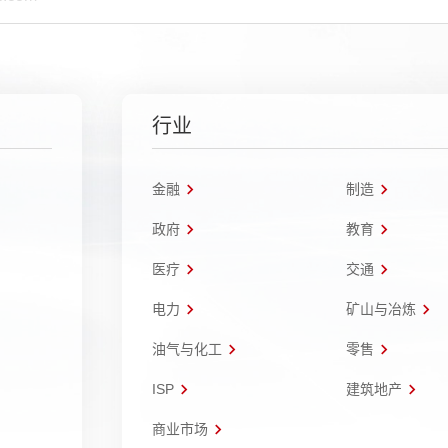
行业
金融
制造
政府
教育
医疗
交通
电力
矿山与冶炼
油气与化工
零售
ISP
建筑地产
商业市场