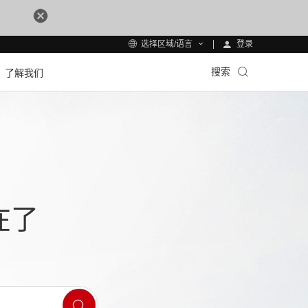
登录
选择区域/语言
搜索
了解我们
在了