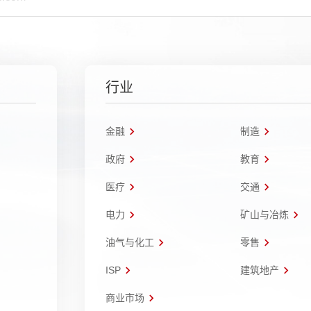
行业
金融
制造
政府
教育
医疗
交通
电力
矿山与冶炼
油气与化工
零售
ISP
建筑地产
商业市场