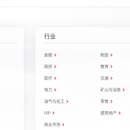
行业
金融
制造
政府
教育
医疗
交通
电力
矿山与冶炼
油气与化工
零售
ISP
建筑地产
商业市场