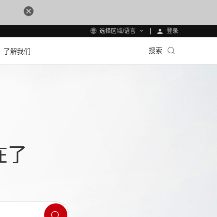
登录
选择区域/语言
搜索
了解我们
在了