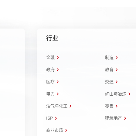
行业
金融
制造
政府
教育
医疗
交通
电力
矿山与冶炼
油气与化工
零售
ISP
建筑地产
商业市场