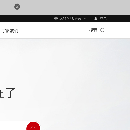
登录
选择区域/语言
搜索
了解我们
在了