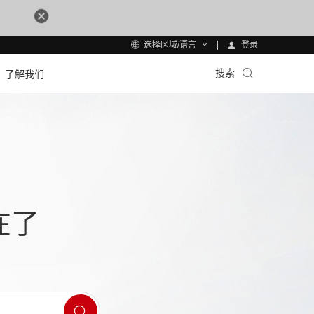
登录
选择区域/语言
搜索
了解我们
在了