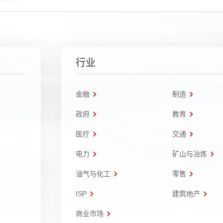
行业
金融
制造
政府
教育
医疗
交通
电力
矿山与冶炼
油气与化工
零售
ISP
建筑地产
商业市场