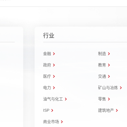
行业
金融
制造
政府
教育
医疗
交通
电力
矿山与冶炼
油气与化工
零售
ISP
建筑地产
商业市场