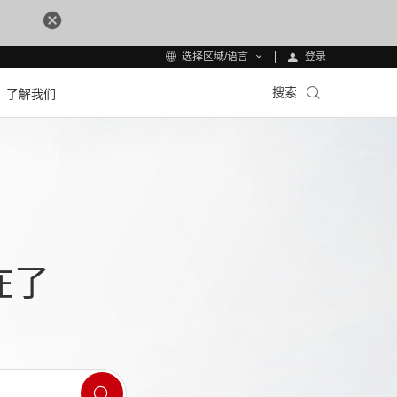
登录
选择区域/语言
搜索
了解我们
在了