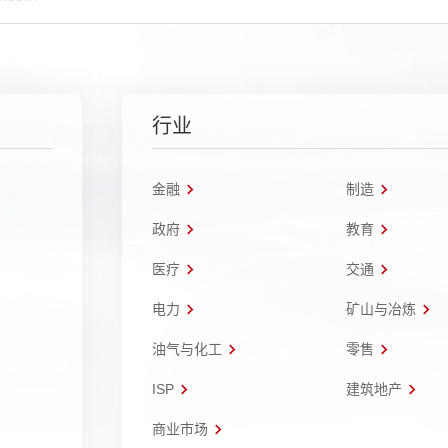
行业
金融
制造
政府
教育
医疗
交通
电力
矿山与冶炼
油气与化工
零售
ISP
建筑地产
商业市场