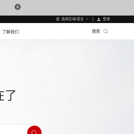
登录
选择区域/语言
搜索
了解我们
在了