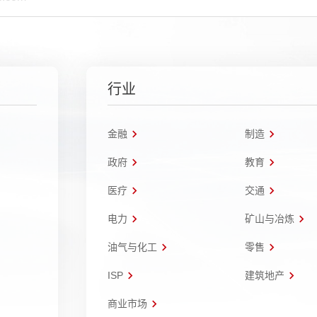
行业
金融
制造
政府
教育
医疗
交通
电力
矿山与冶炼
油气与化工
零售
ISP
建筑地产
商业市场