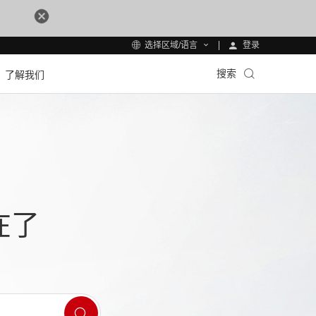
登录
选择区域/语言
搜索
了解我们
在了