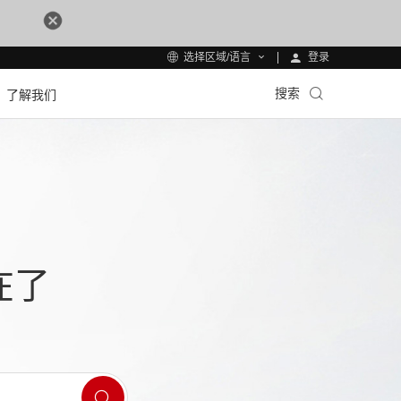
登录
选择区域/语言
搜索
了解我们
在了