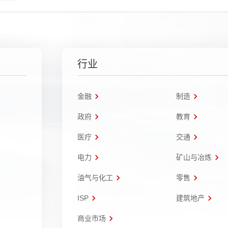
行业
金融
制造
政府
教育
医疗
交通
电力
矿山与冶炼
油气与化工
零售
ISP
建筑地产
商业市场