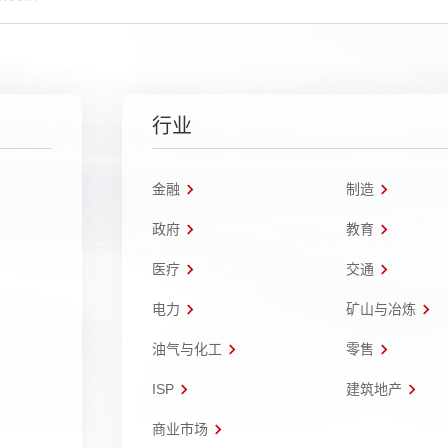
行业
金融
制造
政府
教育
医疗
交通
电力
矿山与冶炼
油气与化工
零售
ISP
建筑地产
商业市场