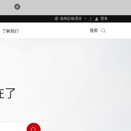
登录
选择区域/语言
搜索
了解我们
在了