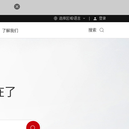
登录
选择区域/语言
搜索
了解我们
在了