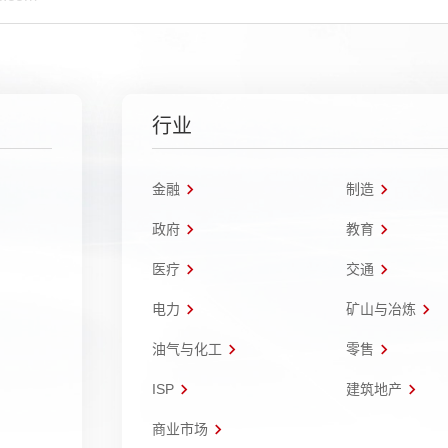
行业
金融
制造
政府
教育
医疗
交通
电力
矿山与冶炼
油气与化工
零售
ISP
建筑地产
商业市场