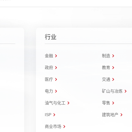
行业
金融
制造
政府
教育
医疗
交通
电力
矿山与冶炼
油气与化工
零售
ISP
建筑地产
商业市场