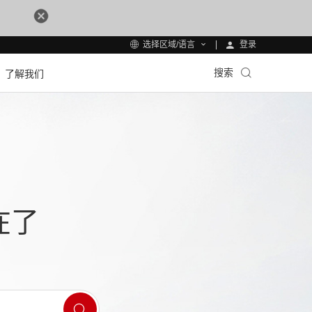
登录
选择区域/语言
搜索
了解我们
在了