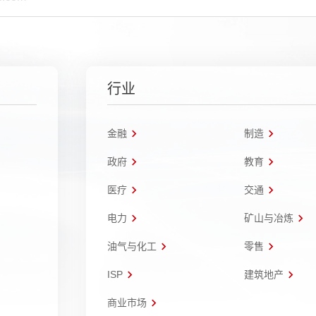
行业
金融
制造
政府
教育
医疗
交通
电力
矿山与冶炼
油气与化工
零售
ISP
建筑地产
商业市场