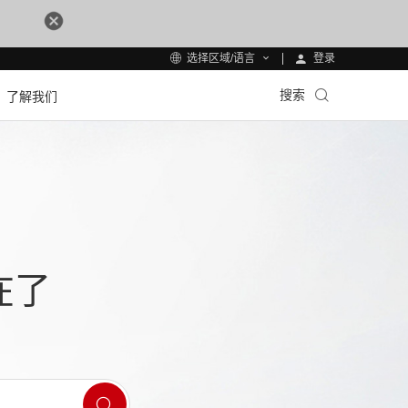
登录
选择区域/语言
搜索
了解我们
在了