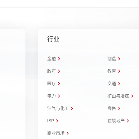
行业
金融
制造
政府
教育
医疗
交通
电力
矿山与冶炼
油气与化工
零售
ISP
建筑地产
商业市场