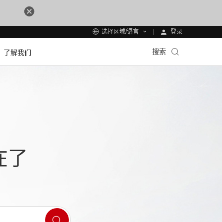
登录
选择区域/语言
搜索
了解我们
在了