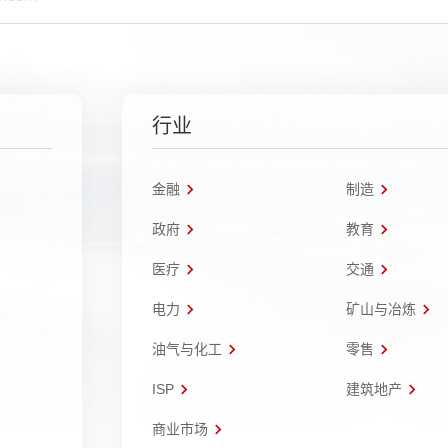
行业
金融
制造
政府
教育
医疗
交通
电力
矿山与冶炼
油气与化工
零售
ISP
建筑地产
商业市场