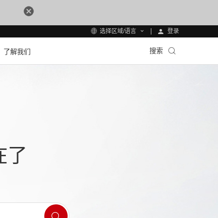
登录
选择区域/语言
搜索
了解我们
在了