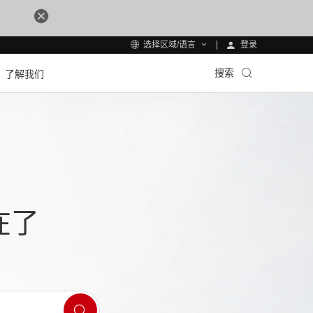
登录
选择区域/语言
搜索
了解我们
在了