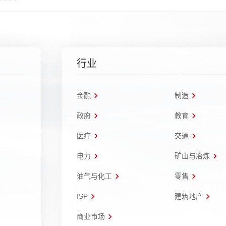
行业
金融
制造
政府
教育
医疗
交通
电力
矿山与冶炼
油气与化工
零售
ISP
建筑地产
商业市场