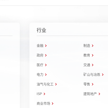
行业
金融
制造
政府
教育
医疗
交通
电力
矿山与冶炼
油气与化工
零售
ISP
建筑地产
商业市场