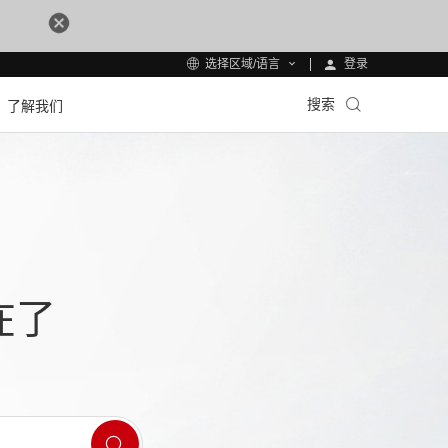
登录
选择区域/语言
搜索
了解我们
在了