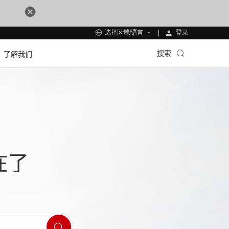
登录
选择区域/语言
搜索
了解我们
在了