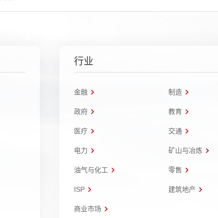
行业
金融
制造
政府
教育
医疗
交通
电力
矿山与冶炼
油气与化工
零售
ISP
建筑地产
商业市场