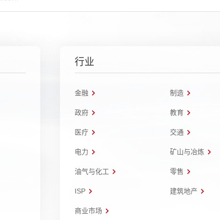
行业
金融
制造
政府
教育
医疗
交通
电力
矿山与冶炼
油气与化工
零售
ISP
建筑地产
商业市场