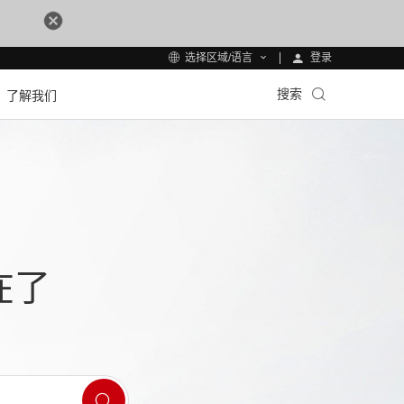
登录
选择区域/语言
搜索
了解我们
在了