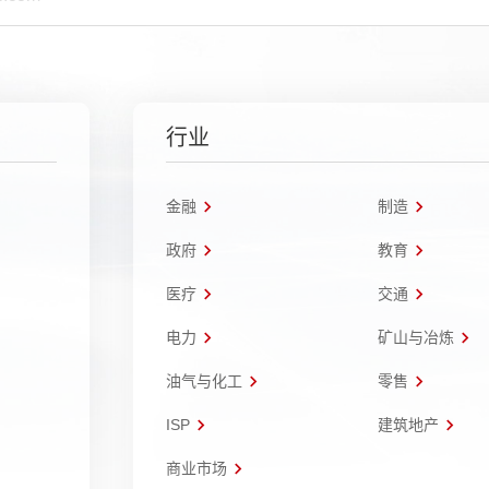
行业
金融
制造
政府
教育
医疗
交通
电力
矿山与冶炼
油气与化工
零售
ISP
建筑地产
商业市场