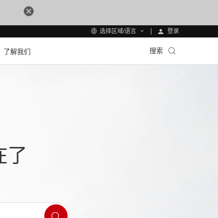
登录
选择区域/语言
搜索
了解我们
在了