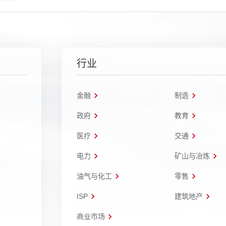
行业
金融
制造
政府
教育
医疗
交通
电力
矿山与冶炼
油气与化工
零售
ISP
建筑地产
商业市场