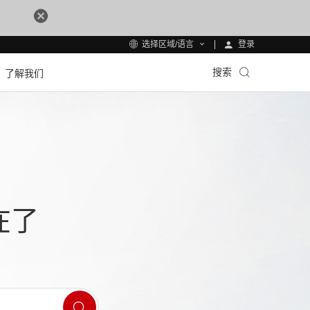
登录
选择区域/语言
搜索
了解我们
在了