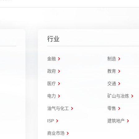
行业
金融
制造
政府
教育
医疗
交通
电力
矿山与冶炼
油气与化工
零售
ISP
建筑地产
商业市场