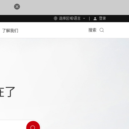
登录
选择区域/语言
搜索
了解我们
在了