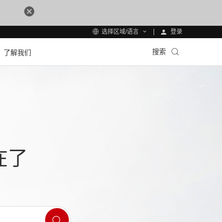
登录
选择区域/语言
搜索
了解我们
在了