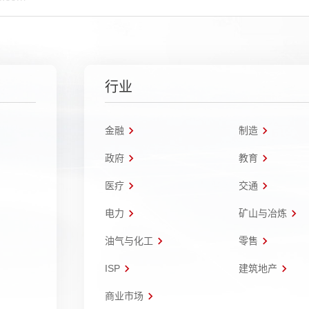
行业
金融
制造
政府
教育
医疗
交通
电力
矿山与冶炼
油气与化工
零售
ISP
建筑地产
商业市场