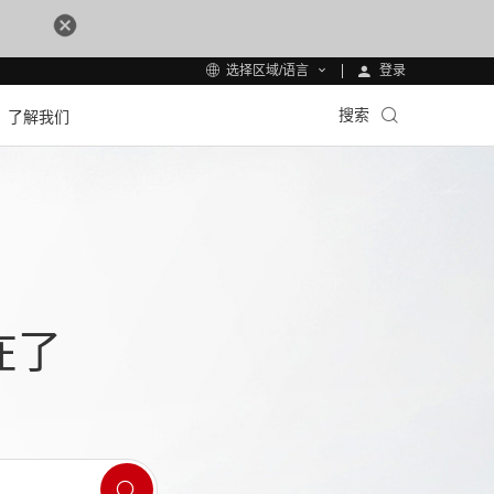
登录
选择区域/语言
搜索
了解我们
在了