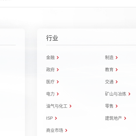
行业
金融
制造
政府
教育
医疗
交通
电力
矿山与冶炼
油气与化工
零售
ISP
建筑地产
商业市场