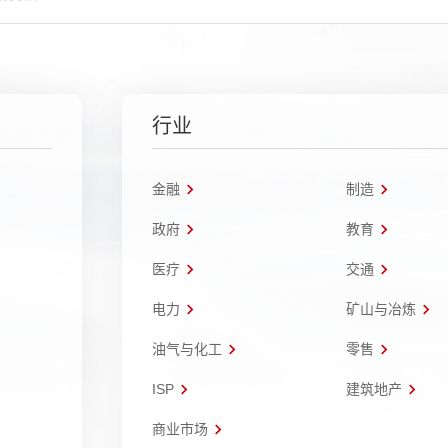
行业
金融
制造
政府
教育
医疗
交通
电力
矿山与冶炼
油气与化工
零售
ISP
建筑地产
商业市场