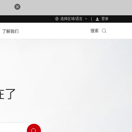
登录
选择区域/语言
搜索
了解我们
在了