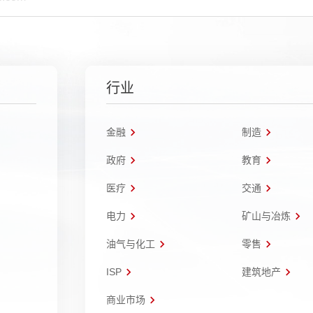
行业
金融
制造
政府
教育
医疗
交通
电力
矿山与冶炼
油气与化工
零售
ISP
建筑地产
商业市场