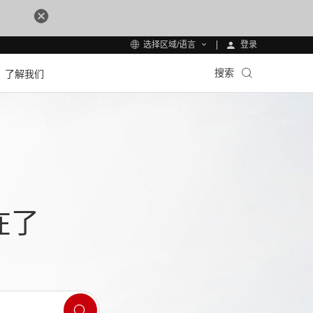
登录
选择区域/语言
搜索
了解我们
在了