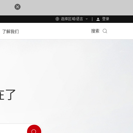
登录
选择区域/语言
搜索
了解我们
在了