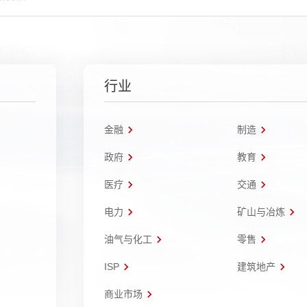
行业
金融
制造
政府
教育
医疗
交通
电力
矿山与冶炼
油气与化工
零售
ISP
建筑地产
商业市场