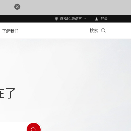
登录
选择区域/语言
搜索
了解我们
在了