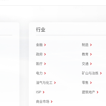
行业
金融
制造
政府
教育
医疗
交通
电力
矿山与冶炼
油气与化工
零售
ISP
建筑地产
商业市场