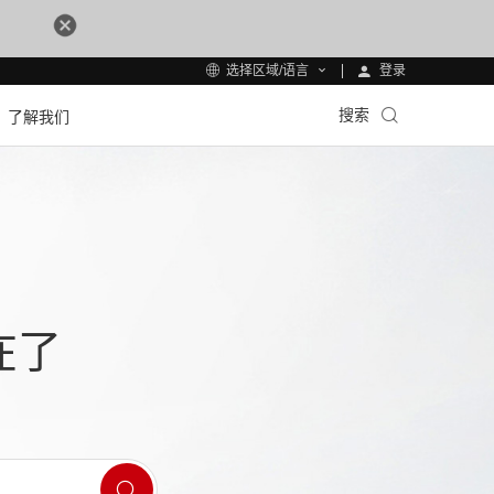
登录
选择区域/语言
搜索
了解我们
在了