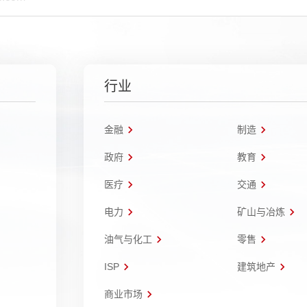
行业
金融
制造
政府
教育
医疗
交通
电力
矿山与冶炼
油气与化工
零售
ISP
建筑地产
商业市场