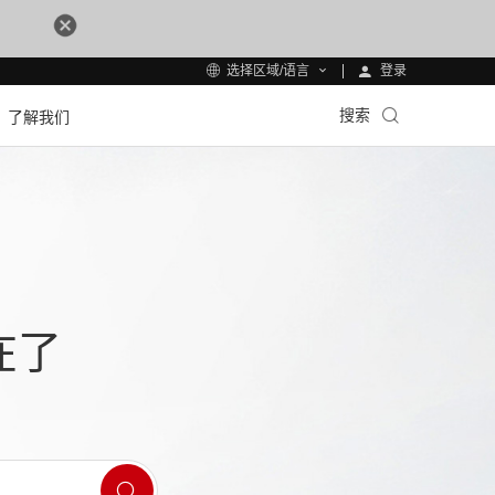
登录
选择区域/语言
搜索
了解我们
在了