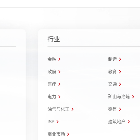
行业
金融
制造
政府
教育
医疗
交通
电力
矿山与冶炼
油气与化工
零售
ISP
建筑地产
商业市场