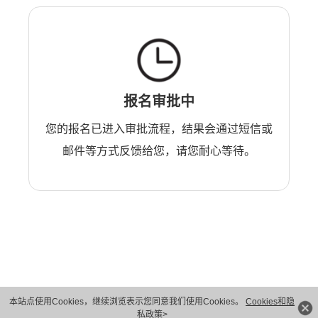
报名审批中
您的报名已进入审批流程，结果会通过短信或
邮件等方式反馈给您，请您耐心等待。
本站点使用Cookies，继续浏览表示您同意我们使用Cookies。
Cookies和隐
版权所有 © 华为技术有限公司 1998-2026。 保留一切权利。粤A2-20044005号
私政策>
隐私保护
法律声明