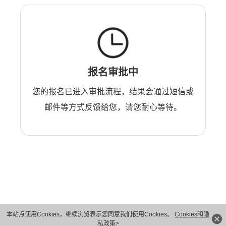
报名审批中
您的报名已进入审批流程，结果会通过短信或
邮件等方式反馈给您，请您耐心等待。
本站点使用Cookies，继续浏览表示您同意我们使用Cookies。
Cookies和隐
版权所有 © 华为技术有限公司 1998-2026。 保留一切权利。粤A2-20044005号
私政策>
隐私保护
法律声明