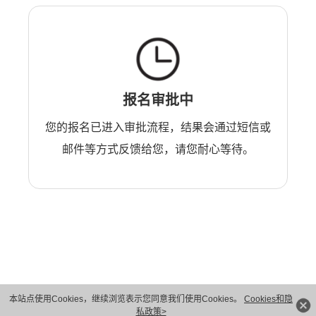
报名审批中
您的报名已进入审批流程，结果会通过短信或
邮件等方式反馈给您，请您耐心等待。
本站点使用Cookies，继续浏览表示您同意我们使用Cookies。
Cookies和隐
版权所有 © 华为技术有限公司 1998-2026。 保留一切权利。粤A2-20044005号
私政策>
隐私保护
法律声明