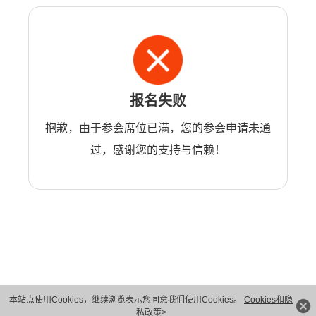
报名失败
抱歉，由于参会席位已满，您的参会申请未通
过，感谢您的支持与信赖！
本站点使用Cookies，继续浏览表示您同意我们使用Cookies。
Cookies和隐
版权所有 © 华为技术有限公司 1998-2026。 保留一切权利。粤A2-20044005号
私政策>
隐私保护
法律声明